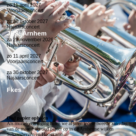
zo 11 april 2027
Voorjaarsconcert
za 30 oktober 2027
Najaarsconcert
JES! Arnhem
za 28 november 2026
Najaarsconcert
zo 11 april 2027
Voorjaarsconcert
za 30 oktober 2027
Najaarsconcert
Fkes
Oud papier ophalen
Als muziekvereniging halen we al jaren iedere tweede zaterdag
van de maand het oud papier op in de Arnhemse wijken
Schaarsbergen en Hoogkamp.