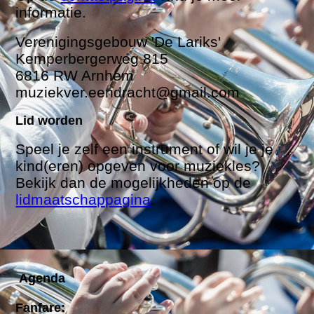
informatie.
Verenigingsgebouw
'De Lariks'
Kemperbergerweg 815
6816 RW Arnhem
muziekver.eendracht@gmail.com
Lid worden
Speel je zelf een instrument of wil je je
kind(eren) opgeven voor muziekles?
Bekijk dan de mogelijkheden op de
lidmaatschappagina
.
Agenda
Fanfare: