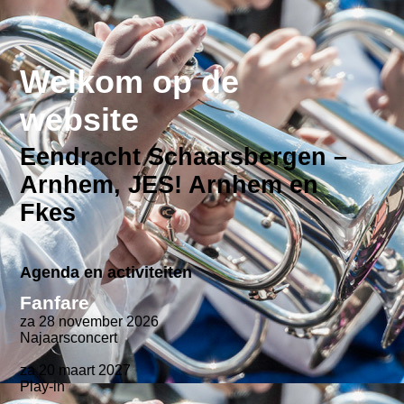
Welkom op de
website
Eendracht Schaarsbergen –
Arnhem, JES! Arnhem en
Fkes
Agenda en activiteiten
Fanfare
za 28 november 2026
Najaarsconcert
za 20 maart 2027
Play-in