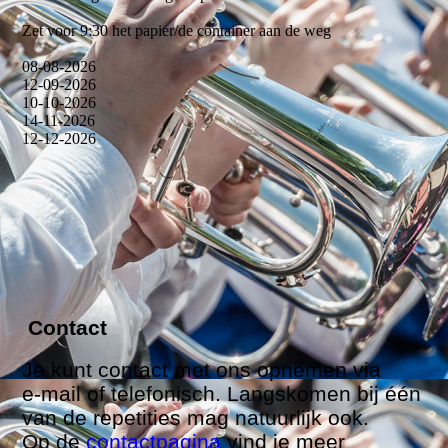
Zet voor 9:30 het papier/de container aan de weg
08-08-2026
12-09-2026
10-10-2026
14-11-2026
12-12-2026
Contact
Je kunt contact met ons opnemen via
e-mail of telefonisch. Langskomen bij één
van de repetities mag natuurlijk ook.
Op de
contactpagina
vind je meer